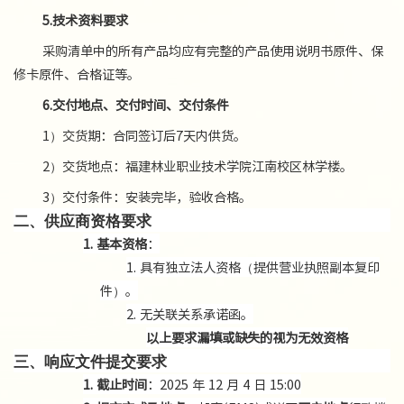
5.
技术资料要求
采购清单中的所有产品均应有完整的产品使用说明书原件、保
修卡原件、合格证等。
6.
交付地点、交付时间、交付条件
1
）
交货期：合同签订后
7天内供货。
2
）
交货地点：福建林业职业技术学院江南校区林学楼。
3
）
交付条件：安装完毕，验收合格。
二
、供应商资格要求
1.
基本资格
：
1.
具有独立法人资格（提供营业执照副本复印
件）。
2.
无关联关系承诺函
。
以上要求漏填或缺失的视为无效资格
三
、响应文件提交要求
1.
截止时间
：
2025 年
12
月
4
日
1
5
:00