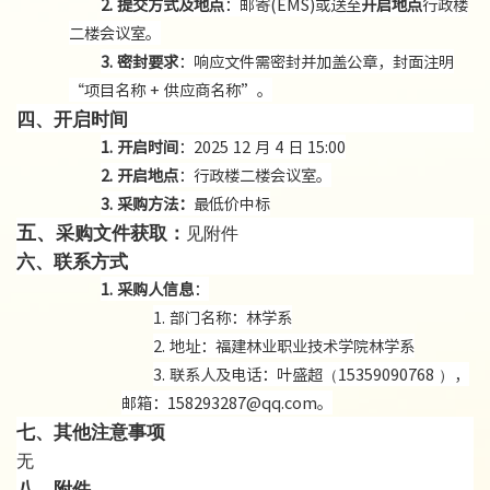
2.
提交
方式及
地点
：
邮寄(EMS)或送至
开启地点
行政楼
二楼会议室
。
3.
密封要求
：响应文件需密封并加盖公章，封面注明
“项目名称 + 供应商名称”。
四
、
开启时间
1.
开启
时间
：
2025
12
月
4
日
1
5
:00
2.
开启
地点
：
行政楼二楼会议室
。
3.
采购方法：
最低价中标
五、
采购文件获取
：
见附件
六
、联系方式
1.
采购人信息
：
1.
部门名称：
林学系
2.
地址：
福建林业职业技术学院林学系
3.
联系人及电话：叶盛超（
15359090768 ），
邮箱：158293287@qq.com。
七
、其他注意事项
无
八
、附件