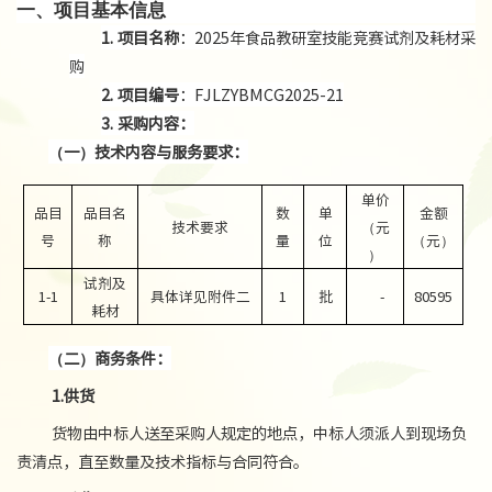
一
、项目基本信息
1.
项目名称
：
2025年食品教研室技能竞赛试剂及耗材采
购
2.
项目编号
：
FJLZYBMCG2025-21
3.
采购内容：
（一）
技术内容与服务要求：
单价
品目
品目名
数
单
金额
技术要求
（元
号
称
量
位
（元）
）
试剂及
1-1
具体详见附件二
1
批
-
8
0
595
耗材
（二）
商务条件
：
1.
供货
货物由中标人送至采购人规定的地点，中标人须派人到现场负
责清点，直至数量及技术指标与合同符合。