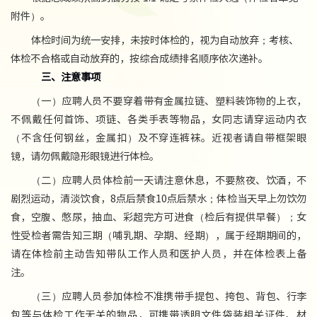
附件）。
体检时间为统一安排，未按时体检的，视为自动放弃；考核、
体检不合格或自动放弃的，按综合成绩排名顺序依次递补。
三
、注意事项
（一）应聘人员不要穿着带有金属拉链、塑料装饰物的上衣，
不佩戴任何首饰、项链、各类手表等物品，女同志请穿运动内衣
（不含任何钢丝，金属扣）及不穿连裤袜。近视者请自带框架眼
镜，请勿佩戴隐形眼镜进行体检。
（二）应聘人员体检前一天请注意休息，不要熬夜、饮酒，不
剧烈运动，清淡饮食，8点后禁食10点后禁水；体检当天早上勿饮勿
食，空腹、憋尿，抽血、彩超完方可进食（检后有提供早餐）；女
性受检者需告知三期（哺乳期、孕期、经期），属于经期期间的，
请在体检前主动告知带队工作人员和医护人员，并在体检表上备
注。
（三）应聘人员参加体检不准携带手提包、挎包、背包、行李
包等与体检工作无关的物品，可携带透明文件袋装相关证件、材