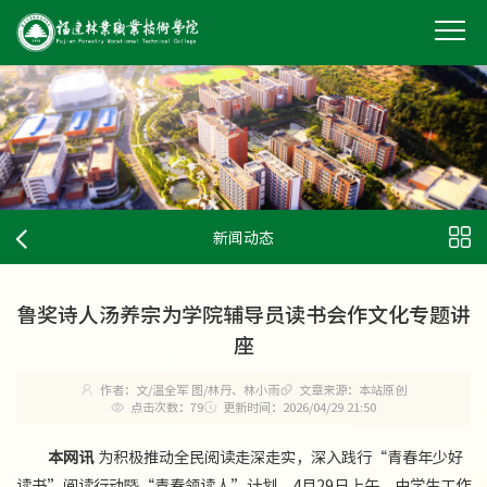
新闻动态
鲁奖诗人汤养宗为学院辅导员读书会作文化专题讲
座
作者：文/温全军 图/林丹、林小雨
文章来源：本站原创
点击次数：
79
更新时间：2026/04/29 21:50
本网讯
为积极推动全民阅读走深走实，深入践行“青春年少好
读书”阅读行动暨“青春领读人”计划，4月29日上午，由学生工作