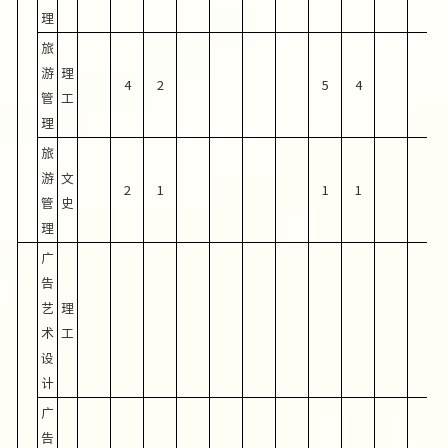
理
旅
游
理
4
2
5
4
管
工
理
旅
游
文
2
1
1
1
管
史
理
广
告
艺
理
术
工
设
计
广
告