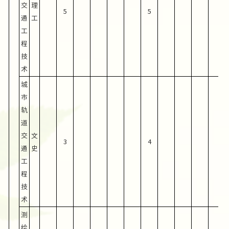
交
理
5
5
通
工
工
程
技
术
城
市
轨
道
交
文
3
4
通
史
工
程
技
术
测
绘