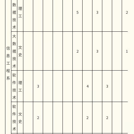
数
理
据
5
3
2
工
技
术
大
数
文
信
据
2
3
1
史
息
技
工
术
程
软
系
件
理
3
4
3
技
工
术
软
件
文
2
2
2
技
史
术