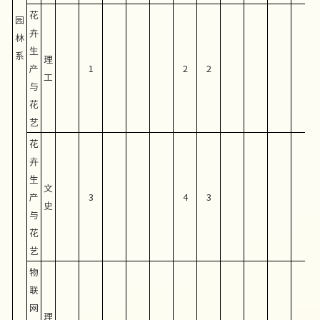
花
园
卉
林
生
系
理
产
1
2
2
工
与
花
艺
花
卉
生
文
产
3
4
3
史
与
花
艺
物
联
网
理