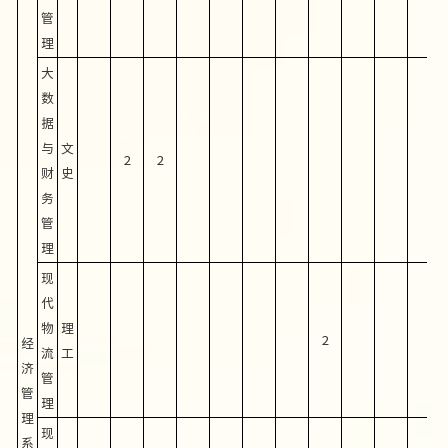
管
理
大
数
据
与
文
2
2
财
史
务
管
理
现
代
物
理
2
经
流
工
济
管
管
理
理
现
系