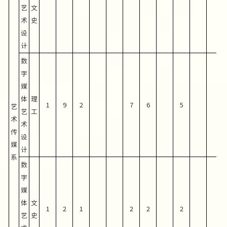
艺
文
术
史
设
计
数
字
媒
体
理
1
9
2
7
6
5
艺
艺
工
术
术
传
设
媒
计
系
数
字
媒
体
文
1
2
1
2
2
2
艺
史