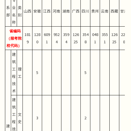
专
系
业
类
山西
安徽
江西
河南
湖南
广西
四川
贵州
云南
西藏
甘肃
部
名
别
称
省编码
181
128
609
952
359
126
354
048
355
126
220
（报考院
9
0
1
4
4
25
8
1
1
25
8
校代码）
建
筑
工
理
5
5
程
工
技
术
建
筑
工
文
3
2
程
史
建
技