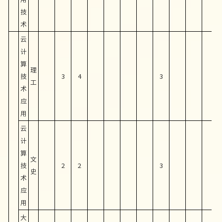
技
术
云
计
算
理
技
3
4
3
工
术
应
用
云
计
算
文
技
2
2
3
史
术
应
用
大