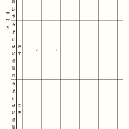
测
技
林
术
学
食
系
品
药
品
理
2
3
监
工
督
管
理
食
品
药
品
文
监
史
督
管