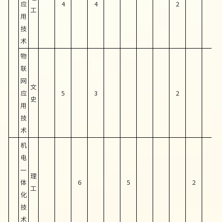
应
4
4
2
工
用
技
术
物
联
网
文
应
5
3
2
史
用
技
术
机
电
一
理
体
6
5
2
工
化
技
术