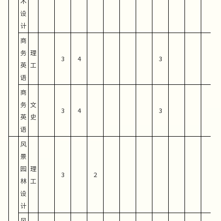
术
设
计
商
务
理
3
4
3
英
工
语
商
务
文
3
4
3
英
史
语
风
景
园
理
3
2
林
工
设
计
风