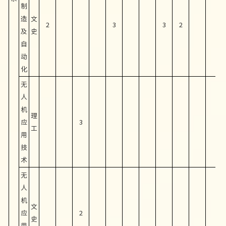
制
造
文
2
3
3
2
及
史
自
动
化
无
人
机
理
应
3
工
用
技
术
无
人
机
文
应
2
史
用