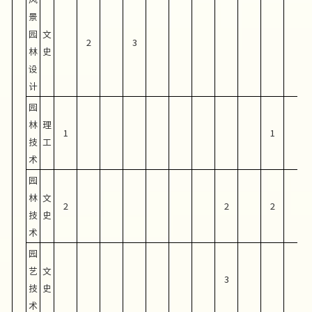
景
园
文
2
3
林
史
设
计
园
林
理
1
1
技
工
术
园
林
文
2
2
2
技
史
术
园
艺
文
3
技
史
术