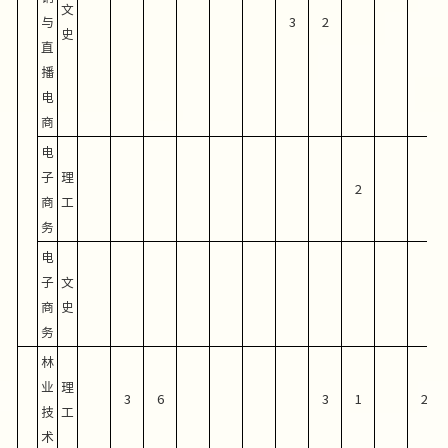
文
与
3
2
史
直
播
电
商
电
子
理
2
商
工
务
电
子
文
商
史
务
林
业
理
3
6
3
1
2
技
工
术