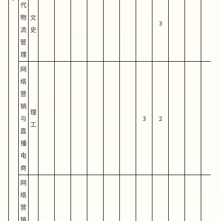
代
物
文
3
流
史
管
理
网
络
营
销
理
与
3
2
工
直
播
电
商
网
络
营
销