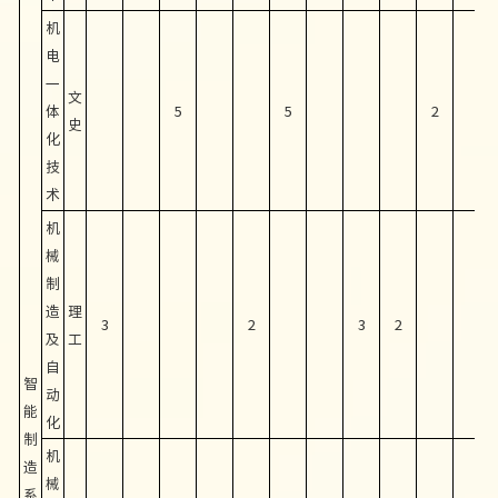
机
电
一
文
体
5
5
2
史
化
技
术
机
械
制
造
理
3
2
3
2
及
工
自
智
动
能
化
制
机
造
械
系