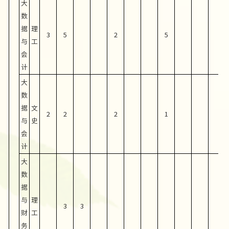
大
数
据
理
3
5
2
5
与
工
会
计
大
数
据
文
2
2
2
1
与
史
会
计
大
数
据
与
理
3
3
财
工
务