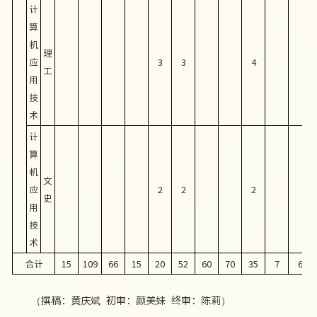
计
算
机
理
应
3
3
4
工
用
技
术
计
算
机
文
应
2
2
2
史
用
技
术
合计
15
109
66
15
20
52
60
70
35
7
6
（撰稿：黄庆斌 初审：颜美妹 终审：陈莉）