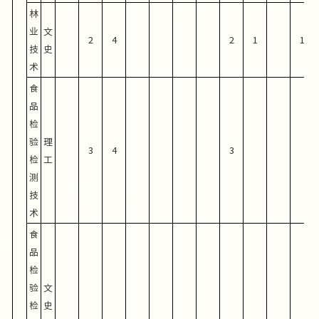
林
业
文
2
4
2
1
1
技
史
术
食
品
检
验
理
3
4
3
检
工
测
技
术
食
品
检
验
文
检
史