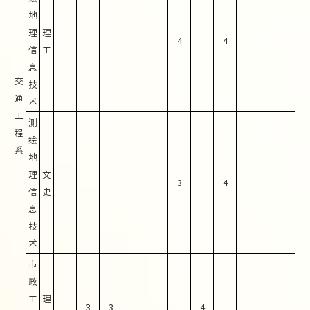
地
理
理
4
4
信
工
息
交
技
通
术
工
测
程
绘
系
地
理
文
3
4
信
史
息
技
术
市
政
工
理
3
3
4