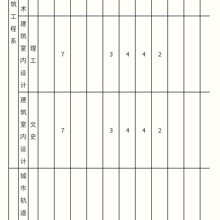
筑
术
工
建
程
筑
系
室
理
7
3
4
4
2
内
工
设
计
建
筑
室
文
7
3
4
4
2
内
史
设
计
城
市
轨
道