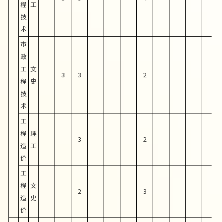
程
工
技
术
市
政
工
文
3
3
2
程
史
技
术
工
程
理
3
2
造
工
价
工
程
文
2
3
造
史
价